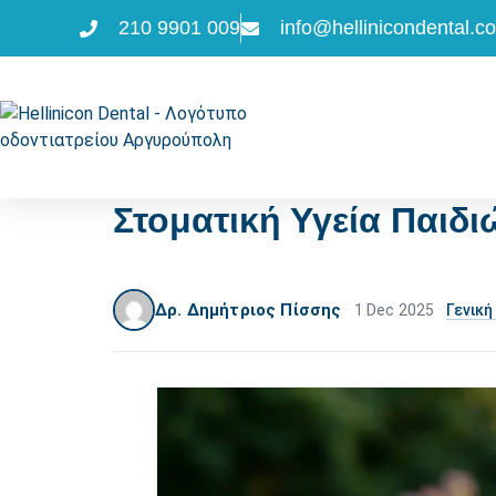
210 9901 009
info@hellinicondental.c
Στοματική Υγεία Παιδ
Δρ. Δημήτριος Πίσσης
·
1 Dec 2025
·
Γενική