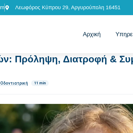
om
Λεωφόρος Κύπρου 29, Αργυρούπολη 16451
Αρχική
Υπηρε
ιών: Πρόληψη, Διατροφή & Συ
 Οδοντιατρική
·
11 min