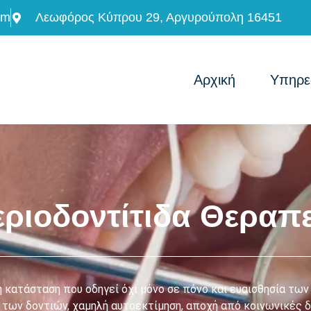
om
Λεωφόρος Κύπρου 29, Αργυρούπολη 16451
Αρχική
Υπηρε
ριοδοντίτιδα Θεραπ
ή κατάσταση που οδηγεί όχι μόνο σε πόνο και ευαισθησία των
 των δοντιών, χαμηλή αυτοεκτίμηση, αποχή από κοινωνικές 