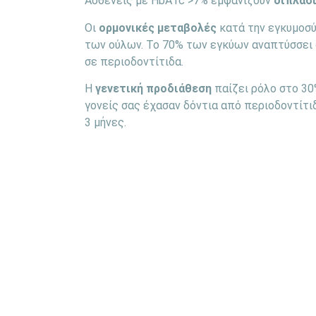
Ασθενείς με HbA1c >7% εμφανίζουν
διπλάσ
Οι
ορμονικές μεταβολές
κατά την εγκυμοσύ
των ούλων. Το 70% των εγκύων αναπτύσσει 
σε περιοδοντίτιδα.
Η
γενετική προδιάθεση
παίζει ρόλο στο 30
γονείς σας έχασαν δόντια από περιοδοντίτι
3 μήνες.