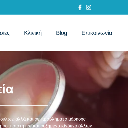
σίες
Κλινική
Blog
Επικοινωνία
εία
 ούλων, αλλά και σε προβλήματα μάσησης,
δραστηριότητες και αυξημένο κίνδυνο άλλων