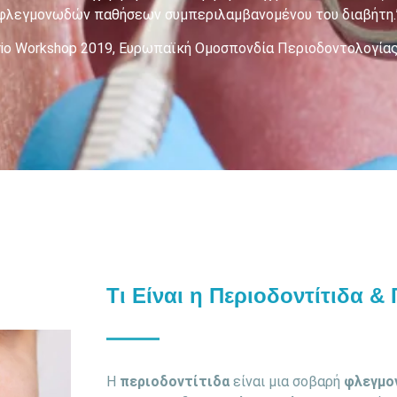
φλεγμονωδών παθήσεων συμπεριλαμβανομένου του διαβήτη.
io Workshop 2019, Ευρωπαϊκή Ομοσπονδία Περιοδοντολογίας (EF
Τι Είναι η Περιοδοντίτιδα &
Η
περιοδοντίτιδα
είναι μια σοβαρή
φλεγμο