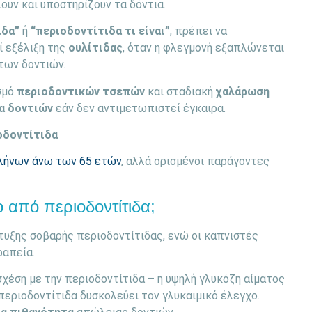
υν και υποστηρίζουν τα δόντια.
ιδα”
ή
“περιοδοντίτιδα τι είναι”
, πρέπει να
ί εξέλιξη της
ουλίτιδας
, όταν η φλεγμονή εξαπλώνεται
των δοντιών.
σμό
περιοδοντικών τσεπών
και σταδιακή
χαλάρωση
α δοντιών
εάν δεν αντιμετωπιστεί έγκαιρα.
οδοντίτιδα
λλήνων άνω των 65 ετών
, αλλά ορισμένοι παράγοντες
 από περιοδοντίτιδα;
τυξης σοβαρής περιοδοντίτιδας, ενώ οι καπνιστές
ραπεία.
χέση με την περιοδοντίτιδα – η υψηλή γλυκόζη αίματος
περιοδοντίτιδα δυσκολεύει τον γλυκαιμικό έλεγχο.