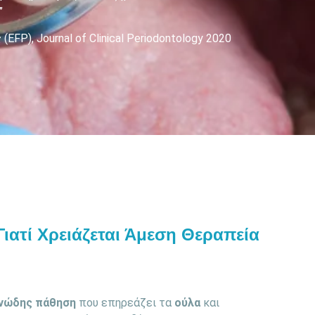
”
P), Journal of Clinical Periodontology 2020
 Γιατί Χρειάζεται Άμεση Θεραπεία
νώδης πάθηση
που επηρεάζει τα
ούλα
και