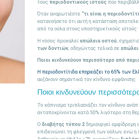
τους
περιοδοντικούς ιστούς
που περιβάλλο
Όταν αναρωτιέστε
“τι είναι η περιοδοντίτ
κατανοήσετε ότι αυτή η κατάσταση αποτελε
από τα ούλα στους υποστηρικτικούς ιστούς 
Η νόσος προκαλεί
απώλεια οστού
, σχηματι
των δοντιών
, οδηγώντας τελικά σε
απώλει
Ποιοι κινδυνεύουν περισσότερο από περι
Η περιοδοντίτιδα επηρεάζει το 65% των Ε
αυξάνουν σημαντικά τον κίνδυνο εμφάνισης.
Ποιοι κινδυνεύουν περισσότερο
Το κάπνισμα τριπλασιάζει τον κίνδυνο ανάπ
ανταποκρίνονται κατά 50% λιγότερο στη θε
Ο
διαβήτης τύπου 2
δημιουργεί αμφίδρομη σ
επιδεινώνει τη φλεγμονή των ούλων, ενώ η 