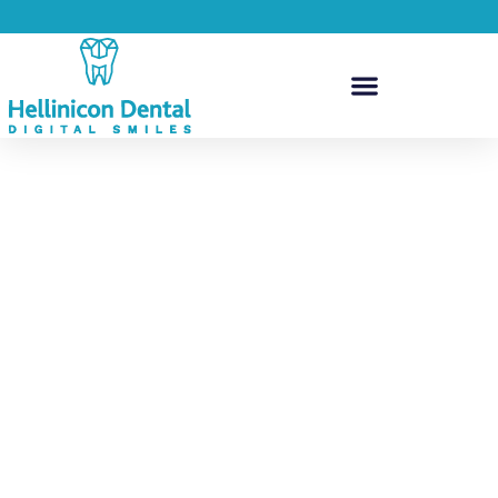
Ορθοδοντική Θεραπεία
Η ορθοδοντική θεραπεία βελτιώνει το χαμόγελο και την
υγεία των δοντιών