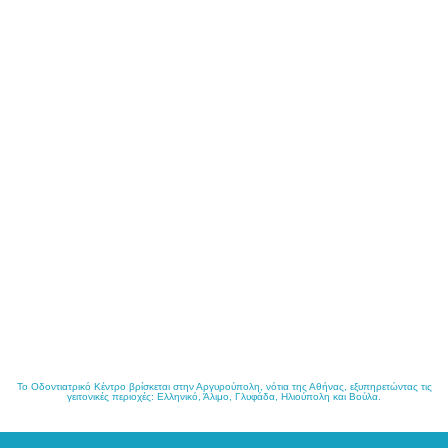
Το Οδοντιατρικό Κέντρο βρίσκεται στην Αργυρούπολη, νότια της Αθήνας, εξυπηρετώντας τις
γειτονικές περιοχές: Ελληνικό, Άλιμο, Γλυφάδα, Ηλιούπολη και Βούλα.